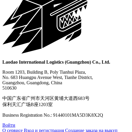
Laodao International Logistics (Guangzhou) Co., Ltd.
Room 1203, Building B, Poly Tianhui Plaza,
No. 683 Huangpu Avenue West, Tianhe District,
Guangzhou, Guangdong, China
510630
中国广东省广州市天河区黄埔大道西683号
保利天汇广场B座1203室
Business Registration No.: 91440101MA5D3K8X2Q
Войти
О сервисе
Вход и регистрация
Создание заказа на выкуп